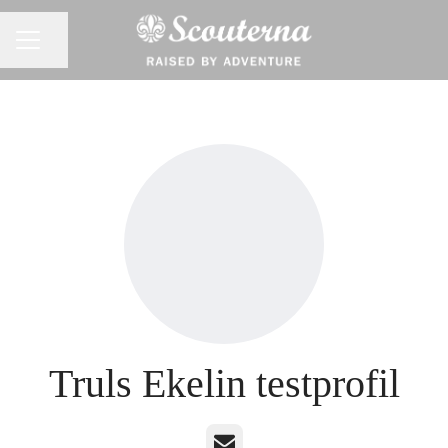
Dela sidan
KARRIÄRMENY
Truls Ekelin testprofil
E-post