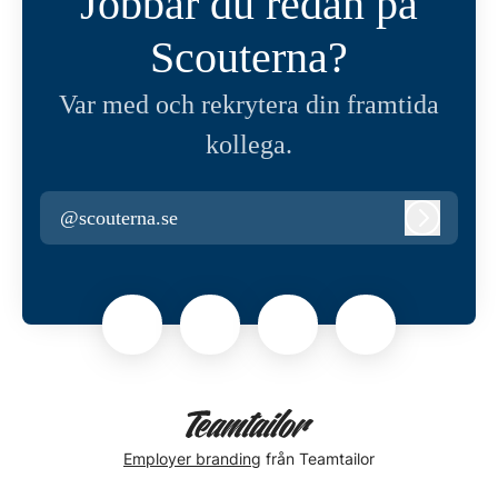
Jobbar du redan på
Scouterna?
Var med och rekrytera din framtida
kollega.
@scouterna.se
Logga in
Employer branding
från Teamtailor