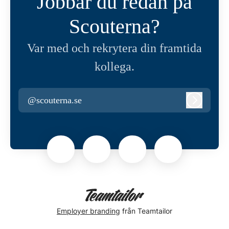
Jobbar du redan på
Scouterna?
Var med och rekrytera din framtida
kollega.
@scouterna.se
Logga in
Employer branding
från Teamtailor