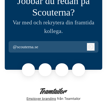
Jobbar du redan på
Scouterna?
Var med och rekrytera din framtida
kollega.
@scouterna.se
Logga in
Employer branding
från Teamtailor