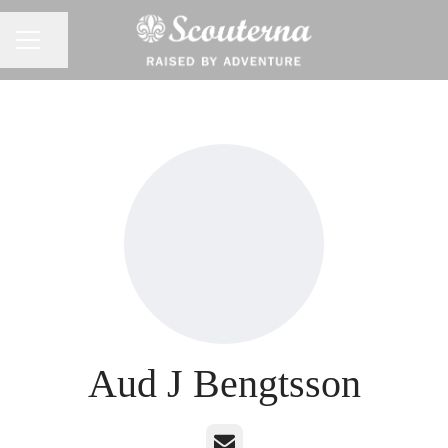
Dela sidan
KARRIÄRMENY
Aud J Bengtsson
E-post