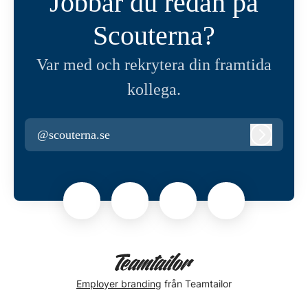
Jobbar du redan på
Scouterna?
Var med och rekrytera din framtida
kollega.
@scouterna.se
Logga in
Employer branding
från Teamtailor