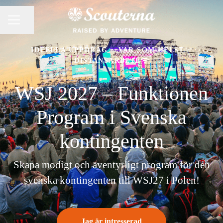
Dela sidan
KARRIÄRMENY
IDEELLA UPPDRAG
·
VAR SOM HELST
·
DISTANSARBETE
WSJ 2027 – Funktionen
Program i Svenska
kontingenten
Skapa modigt och äventyrligt program för den
svenska kontingenten till WSJ27 i Polen!
Jag är intresserad