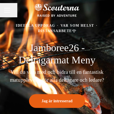
Dela sidan
KARRIÄRMENY
IDEELLA UPPDRAG
·
VAR SOM HELST
·
DISTANSARBETE
Jamboree26 -
Deltagarmat Meny
Vill du vara med och bidra till en fantastisk
matupplevelse för alla deltagare och ledare?
Jag är intresserad